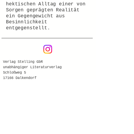
hektischen Alltag einer von
Sorgen geprägten Realität
ein Gegengewicht aus
Besinnlichkeit
entgegenstellt.
Verlag Stelling GbR
unabhängiger Literaturverlag
Schloßweg 5
17166 Dalkendorf
Tel:
039978/569848
redaktion@verlag-stelling.info
- Versand innerhalb Deutschlands
versandkostenfrei
- schnelle Lieferung
- Keine Registrierung erforderlich